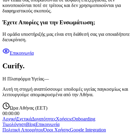
κοινοποιούνται ποτέ σε τρίτους και δεν χρησιμοποιούνται για
διαφημιστικούς σκοπούς.
Έχετε Απορίες για την Ενσωμάτωση;
Η ομάδα υποστήριξής μας είναι στη διάθεσή σας για οποιαδήποτε
διευκρίνιση.
Επικοινωνία
Curify
.
Η Πλατφόρμα Υγείας—
Αυτή τη στιγμή αναπτύσσουμε υποδομές υγείας παγκοσμίως και
λειτουργούμε απομακρυσμένα από την Αθήνα.
Ώρα Αθήνας (EET)
00:00:00
Αρχική
Σχετικά
Δυνατότητες
Χρήσεις
Onboarding
Τιμολόγηση
Blog
Επικοινωνία
Πολιτική Απορρήτου
Όροι Χρήσης
Google Integration