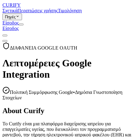
CURIFY
Σχετικά
Περιπτώσεις χρήσης
Τιμολόγηση
Πηγές
Είσοδος
Είσοδος
ΔΙΑΦΑΝΕΙΑ GOOGLE OAUTH
Λεπτομέρειες Google
Integration
Πολιτική Συμμόρφωσης Google
•
Δημόσια Γνωστοποίηση
Στοιχείων
About Curify
Το Curify είναι μια πλατφόρμα διαχείρισης ιατρείου για
επαγγελματίες υγείας, που διευκολύνει τον προγραμματισμό
ραντεβού, την τήρηση ηλεκτρονικού ιατρικού φακέλου (EHR) και