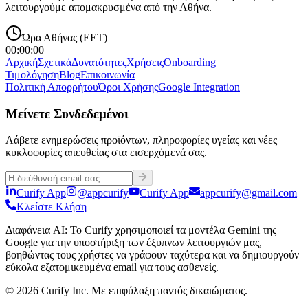
λειτουργούμε απομακρυσμένα από την Αθήνα.
Ώρα Αθήνας (EET)
00:00:00
Αρχική
Σχετικά
Δυνατότητες
Χρήσεις
Onboarding
Τιμολόγηση
Blog
Επικοινωνία
Πολιτική Απορρήτου
Όροι Χρήσης
Google Integration
Μείνετε Συνδεδεμένοι
Λάβετε ενημερώσεις προϊόντων, πληροφορίες υγείας και νέες
κυκλοφορίες απευθείας στα εισερχόμενά σας.
Curify App
@appcurify
Curify App
appcurify@gmail.com
Κλείστε Κλήση
Διαφάνεια AI
:
Το Curify χρησιμοποιεί τα μοντέλα Gemini της
Google για την υποστήριξη των έξυπνων λειτουργιών μας,
βοηθώντας τους χρήστες να γράφουν ταχύτερα και να δημιουργούν
εύκολα εξατομικευμένα email για τους ασθενείς.
© 2026 Curify Inc. Με επιφύλαξη παντός δικαιώματος.