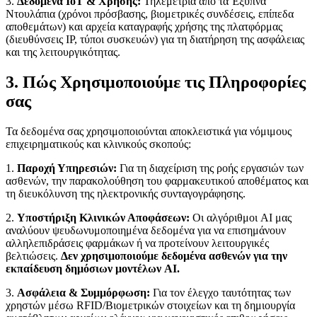
3.
Δεδομένα IoT & Χρήσης:
Τηλεμετρία από τα Έξυπνα
Ντουλάπια (χρόνοι πρόσβασης, βιομετρικές συνδέσεις, επίπεδα
αποθεμάτων) και αρχεία καταγραφής χρήσης της πλατφόρμας
(διευθύνσεις IP, τύποι συσκευών) για τη διατήρηση της ασφάλειας
και της λειτουργικότητας.
3. Πώς Χρησιμοποιούμε τις Πληροφορίες
σας
Τα δεδομένα σας χρησιμοποιούνται αποκλειστικά για νόμιμους
επιχειρηματικούς και κλινικούς σκοπούς:
1.
Παροχή Υπηρεσιών:
Για τη διαχείριση της ροής εργασιών των
ασθενών, την παρακολούθηση του φαρμακευτικού αποθέματος και
τη διευκόλυνση της ηλεκτρονικής συνταγογράφησης.
2.
Υποστήριξη Κλινικών Αποφάσεων:
Οι αλγόριθμοι AI μας
αναλύουν ψευδωνυμοποιημένα δεδομένα για να επισημάνουν
αλληλεπιδράσεις φαρμάκων ή να προτείνουν λειτουργικές
βελτιώσεις.
Δεν χρησιμοποιούμε δεδομένα ασθενών για την
εκπαίδευση δημόσιων μοντέλων AI.
3.
Ασφάλεια & Συμμόρφωση:
Για τον έλεγχο ταυτότητας των
χρηστών μέσω RFID/Βιομετρικών στοιχείων και τη δημιουργία