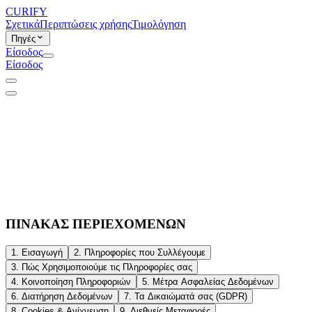
CURIFY
Σχετικά
Περιπτώσεις χρήσης
Τιμολόγηση
Πηγές
Είσοδος
Είσοδος
ΠΙΝΑΚΑΣ ΠΕΡΙΕΧΟΜΕΝΩΝ
1. Εισαγωγή
2. Πληροφορίες που Συλλέγουμε
3. Πώς Χρησιμοποιούμε τις Πληροφορίες σας
4. Κοινοποίηση Πληροφοριών
5. Μέτρα Ασφαλείας Δεδομένων
6. Διατήρηση Δεδομένων
7. Τα Δικαιώματά σας (GDPR)
8. Cookies & Ανίχνευση
9. Διεθνείς Μεταφορές