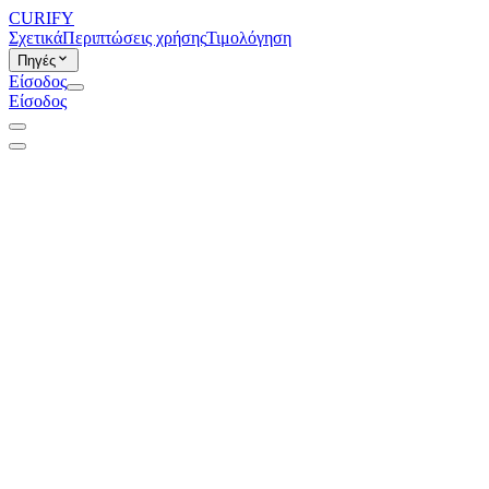
CURIFY
Σχετικά
Περιπτώσεις χρήσης
Τιμολόγηση
Πηγές
Είσοδος
Είσοδος
ΑΝΑΠΤΥΞΗ
Έσοδα
+24%
ΤΙΜΟΛΟΓΗΣΗ
ΠΟΣΟ
$2,450.00
ΡΟΗ ΕΡΓΑΣΙΑΣ
ΕΝΕΡΓΟ