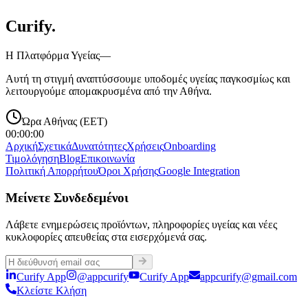
Curify
.
Η Πλατφόρμα Υγείας—
Αυτή τη στιγμή αναπτύσσουμε υποδομές υγείας παγκοσμίως και
λειτουργούμε απομακρυσμένα από την Αθήνα.
Ώρα Αθήνας (EET)
00:00:00
Αρχική
Σχετικά
Δυνατότητες
Χρήσεις
Onboarding
Τιμολόγηση
Blog
Επικοινωνία
Πολιτική Απορρήτου
Όροι Χρήσης
Google Integration
Μείνετε Συνδεδεμένοι
Λάβετε ενημερώσεις προϊόντων, πληροφορίες υγείας και νέες
κυκλοφορίες απευθείας στα εισερχόμενά σας.
Curify App
@appcurify
Curify App
appcurify@gmail.com
Κλείστε Κλήση