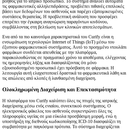
βοηθός για το ιατρικό προσωπικό. Το σύστημα αναλύει αυτόματα
τις φαρμακευτικές αλληλεπιδράσεις, προβλέπει πιθανές επιπλοκές
βάσει των δεδομένων του ασθενούς και παρέχει εξατομικευμένες
συστάσεις θεραπείας. Η προβλεπτική ανάλυση που προσφέρει
επιτρέπει την έγκαιρη αναγνώριση παραγόντων κινδύνου,
συμβάλλοντας στη βελτίωση των κλινικών αποτελεσμάτων.
Ενα από τα πιο καινοτόμα χαρακτηριστικά του Curify είναι η
ενσωμάτωση τεχνολογιών Internet of Things (IoT) μέσω του
έξυπνου φαρμακευτικού συστήματος. Αυτό το προηγμένο ντουλάπι
φαρμάκων συνδέεται απευθείας με την πλατφόρμα,
παρακολουθώντας σε πραγματικό χρόνο τα αποθέματα, ελέγχοντας
τις ημερομηνίες λήξης και διασφαλίζοντας ότι μόνο
εξουσιοδοτημένο προσωπικό έχει πρόσβαση σε φάρμακα. Η
λειτουργία αυτή ελαχιστοποιεί δραστικά τα φαρμακευτικά λάθη και
τις απώλειες από κλοπές ή λανθασμένη διαχείριση.
Ολοκληρωμένη Διαχείριση και Επεκτασιμότητα
Η πλατφόρμα του Curify καλύπτει όλες τις πτυχές της ιατρικής
διαχείρισης μέσω ενός ενιαίου, συνεκτικού συστήματος. Ο
ηλεκτρονικός φάκελος του ασθενούς συγκεντρώνει όλες τις
πληροφορίες υγείας σε μια εύκολα προσβάσιμη μορφή, ενώ η
υποστήριξη της διεθνούς κωδικοποίησης ICD-10 διασφαλίζει τη
συμβατότητα με παγκόσμια πρότυπα. Το σύστημα διαχειρίζεται