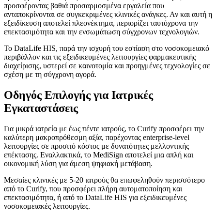
προσφέροντας βαθιά προσαρμοσμένα εργαλεία που
ανταποκρίνονται σε συγκεκριμένες κλινικές ανάγκες. Αν και αυτή η
εξειδίκευση αποτελεί πλεονέκτημα, περιορίζει ταυτόχρονα την
επεκτασιμότητα και την ενσωμάτωση σύγχρονων τεχνολογιών.
Το DataLife HIS, παρά την ισχυρή του εστίαση στο νοσοκομειακό
περιβάλλον και τις εξειδικευμένες λειτουργίες φαρμακευτικής
διαχείρισης, υστερεί σε καινοτομία και προηγμένες τεχνολογίες σε
σχέση με τη σύγχρονη αγορά.
Οδηγός Επιλογής για Ιατρικές
Εγκαταστάσεις
Για μικρά ιατρεία με έως πέντε ιατρούς, το Curify προσφέρει την
καλύτερη μακροπρόθεσμη αξία, παρέχοντας enterprise-level
λειτουργίες σε προσιτό κόστος με δυνατότητες μελλοντικής
επέκτασης. Εναλλακτικά, το MediSign αποτελεί μια απλή και
οικονομική λύση για άμεση ψηφιακή μετάβαση.
Μεσαίες κλινικές με 5-20 ιατρούς θα επωφεληθούν περισσότερο
από το Curify, που προσφέρει πλήρη αυτοματοποίηση και
επεκτασιμότητα, ή από το DataLife HIS για εξειδικευμένες
νοσοκομειακές λειτουργίες.