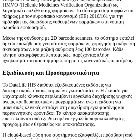
HMVO (Hellenic Medicines Verification Organization) ως
λογισμικό επαλήθευσης φαρμάκων. Το σύστημα συμμορφώνεται
πλήρως με τον ευρωπαϊκό κανονισμό (ΕΕ) 2016/161 για την
πρόληψη της διείσδυσης νοθευμένων φαρμάκων στη νόμιμη
αλυσίδα εφοδιασμού.
Μέσω της σύνδεσης με 2D barcode scanners, το σύστημα εκτελεί
άμεσα επαλήθευση γνησιότητας φαρμάκων, χορήγηση ή ακύρωση
σκευασμάτων, και μαζική ακύρωση έως 100 barcodes. Κάθε
κίνηση καταγράφεται λεπτομερώς, παρέχοντας πλήρη
ιχνηλασιμότητα και συμμόρφωση με τις κανονιστικές απαιτήσεις.
Εξειδίκευση και Προσαρμοστικότητα
Το DataLife HIS διαθέτει εξειδικευμένες εκδόσεις για
διαφορετικούς τύπους ιατρικών εγκαταστάσεων. Η έκδοση για
ψυχιατρικές κλινικές περιλαμβάνει εργαλεία διαχείρισης ψυχικής
υγείας και θεραπευτικών προγραμμάτων, ενώ η έκδοση για
μαιευτικές κλινικές εστιάζει στη διαχείριση εγκυμοσύνης και
περιγεννητικής φροντίδας. Τα κέντρα αποκατάστασης
επωφελούνται από εξειδικευμένα εργαλεία παρακολούθησης
προγραμμάτων θεραπείας και αποκατάστασης.
Η cloud-based φύση του συστήματος εξασφαλίζει πρόσβαση από