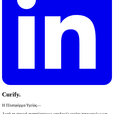
Curify
.
Η Πλατφόρμα Υγείας—
Αυτή τη στιγμή αναπτύσσουμε υποδομές υγείας παγκοσμίως και