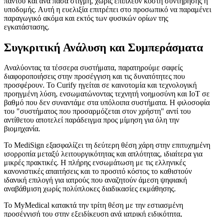
παντού και ανά πάσα στιγμή, χωρίς επιπλέον κόστη συντήρησης ή
υποδομής. Αυτή η ευελιξία επιτρέπει στο προσωπικό να παραμένει
παραγωγικό ακόμα και εκτός των φυσικών ορίων της
εγκατάστασης.
Συγκριτική Ανάλυση και Συμπεράσματα
Αναλύοντας τα τέσσερα συστήματα, παρατηρούμε σαφείς
διαφοροποιήσεις στην προσέγγιση και τις δυνατότητες που
προσφέρουν. Το Curify ηγείται σε καινοτομία και τεχνολογική
προηγμένη λύση, ενσωματώνοντας τεχνητή νοημοσύνη και IoT σε
βαθμό που δεν συναντάμε στα υπόλοιπα συστήματα. Η φιλοσοφία
του "συστήματος που προσαρμόζεται στον χρήστη" αντί του
αντίθετου αποτελεί παράδειγμα προς μίμηση για όλη την
βιομηχανία.
Το MediSign εξασφαλίζει τη δεύτερη θέση χάρη στην επιτυχημένη
ισορροπία μεταξύ λειτουργικότητας και απλότητας, ιδιαίτερα για
μικρές πρακτικές. Η πλήρης ενσωμάτωση με τις ελληνικές
κανονιστικές απαιτήσεις και το προσιτό κόστος το καθιστούν
ιδανική επιλογή για ιατρούς που αναζητούν άμεση ψηφιακή
αναβάθμιση χωρίς πολύπλοκες διαδικασίες εκμάθησης.
Το MyMedical κατακτά την τρίτη θέση με την εστιασμένη
προσέγγισή του στην εξειδίκευση ανά ιατρική ειδικότητα,