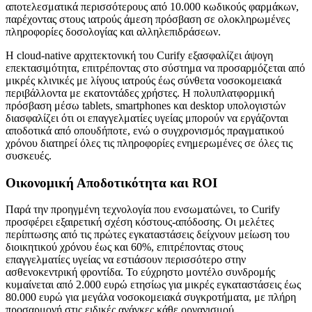
αποτελεσματικά περισσότερους από 10.000 κωδικούς φαρμάκων,
παρέχοντας στους ιατρούς άμεση πρόσβαση σε ολοκληρωμένες
πληροφορίες δοσολογίας και αλληλεπιδράσεων.
Η cloud-native αρχιτεκτονική του Curify εξασφαλίζει άψογη
επεκτασιμότητα, επιτρέποντας στο σύστημα να προσαρμόζεται από
μικρές κλινικές με λίγους ιατρούς έως σύνθετα νοσοκομειακά
περιβάλλοντα με εκατοντάδες χρήστες. Η πολυπλατφορμική
πρόσβαση μέσω tablets, smartphones και desktop υπολογιστών
διασφαλίζει ότι οι επαγγελματίες υγείας μπορούν να εργάζονται
αποδοτικά από οπουδήποτε, ενώ ο συγχρονισμός πραγματικού
χρόνου διατηρεί όλες τις πληροφορίες ενημερωμένες σε όλες τις
συσκευές.
Οικονομική Αποδοτικότητα και ROI
Παρά την προηγμένη τεχνολογία που ενσωματώνει, το Curify
προσφέρει εξαιρετική σχέση κόστους-απόδοσης. Οι μελέτες
περίπτωσης από τις πρώτες εγκαταστάσεις δείχνουν μείωση του
διοικητικού χρόνου έως και 60%, επιτρέποντας στους
επαγγελματίες υγείας να εστιάσουν περισσότερο στην
ασθενοκεντρική φροντίδα. Το εύχρηστο μοντέλο συνδρομής
κυμαίνεται από 2.000 ευρώ ετησίως για μικρές εγκαταστάσεις έως
80.000 ευρώ για μεγάλα νοσοκομειακά συγκροτήματα, με πλήρη
προσαρμογή στις ειδικές ανάγκες κάθε οργανισμού.