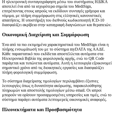
Η ηλεκτρονική συνταγογράφηση μέσω του συστήματος ΗΔΙΚΑ
αποτελεί ένα από τα ισχυρότερα σημεία του MediSign,
επιτρέποντας στους ιατρούς να εκδίδουν συνταγές γρήγορα και
νόμιμα, με πλήρη συμμόρφωση στις ελληνικές κανονιστικές
απαιτήσεις. Η υποστήριξη του διεθνούς κωδικοποιητή ICD-10
διασφαλίζει ακρίβεια στην καταγραφή διαγνώσεων και θεραπειών.
Οικονομική Διαχείριση και Συμμόρφωση
Ένα από τα πιο εκτιμημένα χαρακτηριστικά του MediSign είναι η
πλήρης ενσωμάτωσή του με το σύστημα myDATA της ΑΑΔΕ.
Κάθε παραστατικό που εκδίδεται αποστέλλεται αυτόματα στα
Ηλεκτρονικά Βιβλία της φορολογικής αρχής, ενώ το QR Code
παράγεται και τυπώνεται αυτόματα. Αυτή η λειτουργία εξοικονομεί
σημαντικό χρόνο από τις διοικητικές εργασίες και διασφαλίζει
πλήρη φορολογική συμμόρφωση.
Το σύστημα διαχείρισης τιμολογίων περιλαμβάνει έξυπνες
λειτουργίες όπως η δυνατότητα ακύρωσης, παρακολούθησης
πληρωμών και αποστολής τιμολογίων μέσω email. Οι ιατροί
μπορούν να ορίσουν προσαρμοσμένες υπηρεσίες και τιμές, ενώ το
σύστημα παράγει αυτόματα λεπτομερείς οικονομικές αναφορές.
Πλεονεκτήματα και Προσβασιμότητα