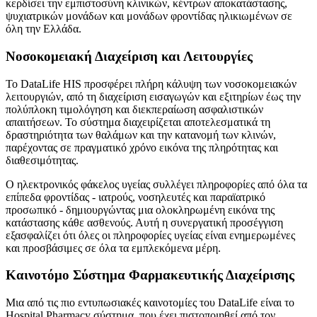
κερδίσει την εμπιστοσύνη κλινικών, κέντρων αποκατάστασης,
ψυχιατρικών μονάδων και μονάδων φροντίδας ηλικιωμένων σε
όλη την Ελλάδα.
Νοσοκομειακή Διαχείριση και Λειτουργίες
Το DataLife HIS προσφέρει πλήρη κάλυψη των νοσοκομειακών
λειτουργιών, από τη διαχείριση εισαγωγών και εξιτηρίων έως την
πολύπλοκη τιμολόγηση και διεκπεραίωση ασφαλιστικών
απαιτήσεων. Το σύστημα διαχειρίζεται αποτελεσματικά τη
δραστηριότητα των θαλάμων και την κατανομή των κλινών,
παρέχοντας σε πραγματικό χρόνο εικόνα της πληρότητας και
διαθεσιμότητας.
Ο ηλεκτρονικός φάκελος υγείας συλλέγει πληροφορίες από όλα τα
επίπεδα φροντίδας - ιατρούς, νοσηλευτές και παραϊατρικό
προσωπικό - δημιουργώντας μια ολοκληρωμένη εικόνα της
κατάστασης κάθε ασθενούς. Αυτή η συνεργατική προσέγγιση
εξασφαλίζει ότι όλες οι πληροφορίες υγείας είναι ενημερωμένες
και προσβάσιμες σε όλα τα εμπλεκόμενα μέρη.
Καινοτόμο Σύστημα Φαρμακευτικής Διαχείρισης
Μια από τις πιο εντυπωσιακές καινοτομίες του DataLife είναι το
Hospital Pharmacy σύστημα, που έχει πιστοποιηθεί από τον