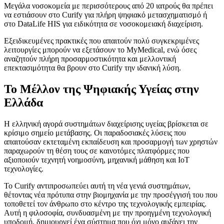
Μεγάλα νοσοκομεία με περισσότερους από 20 ιατρούς θα πρέπει
να εστιάσουν στο Curify για πλήρη ψηφιακό μετασχηματισμό ή
στο DataLife HIS για ειδικότητα σε νοσοκομειακή διαχείριση.
Εξειδικευμένες πρακτικές που απαιτούν πολύ συγκεκριμένες
λειτουργίες μπορούν να εξετάσουν το MyMedical, ενώ όσες
αναζητούν πλήρη προσαρμοστικότητα και μελλοντική
επεκτασιμότητα θα βρουν στο Curify την ιδανική λύση.
Το Μέλλον της Ψηφιακής Υγείας στην
Ελλάδα
Η ελληνική αγορά συστημάτων διαχείρισης υγείας βρίσκεται σε
κρίσιμο σημείο μετάβασης. Οι παραδοσιακές λύσεις που
απαιτούσαν εκτεταμένη εκπαίδευση και προσαρμογή των χρηστών
παραχωρούν τη θέση τους σε καινοτόμες πλατφόρμες που
αξιοποιούν τεχνητή νοημοσύνη, μηχανική μάθηση και IoT
τεχνολογίες.
Το Curify αντιπροσωπεύει αυτή τη νέα γενιά συστημάτων,
θέτοντας νέα πρότυπα στην βιομηχανία με την προσέγγισή του που
τοποθετεί τον άνθρωπο στο κέντρο της τεχνολογικής εμπειρίας.
Αυτή η φιλοσοφία, συνδυασμένη με την προηγμένη τεχνολογική
υποδομή, δημιουργεί ένα σύστημα που όχι μόνο αυξάνει την