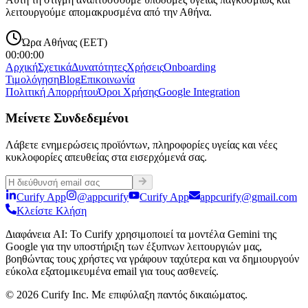
λειτουργούμε απομακρυσμένα από την Αθήνα.
Ώρα Αθήνας (EET)
00:00:00
Αρχική
Σχετικά
Δυνατότητες
Χρήσεις
Onboarding
Τιμολόγηση
Blog
Επικοινωνία
Πολιτική Απορρήτου
Όροι Χρήσης
Google Integration
Μείνετε Συνδεδεμένοι
Λάβετε ενημερώσεις προϊόντων, πληροφορίες υγείας και νέες
κυκλοφορίες απευθείας στα εισερχόμενά σας.
Curify App
@appcurify
Curify App
appcurify@gmail.com
Κλείστε Κλήση
Διαφάνεια AI
:
Το Curify χρησιμοποιεί τα μοντέλα Gemini της
Google για την υποστήριξη των έξυπνων λειτουργιών μας,
βοηθώντας τους χρήστες να γράφουν ταχύτερα και να δημιουργούν
εύκολα εξατομικευμένα email για τους ασθενείς.
© 2026 Curify Inc. Με επιφύλαξη παντός δικαιώματος.