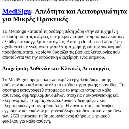
MediSign
: Απλότητα και Λειτουργικότητα
για Μικρές Πρακτικές
Το MediSign κατακτά τη δεύτερη θέση χάρη στην επιτυχημένη
εστίασή του στις ανάγκες των μικρών ιατρικών πρακτικών και των
ελεύθερων επαγγελματιών υγείας. Αυτή η cloud-based λύση έχει
σχεδιαστεί με γνώμονα την απλότητα χρήσης και την οικονομική
προσβασιμότητα, χωρίς να θυσιάζει τις βασικές λειτουργίες που
απαιτούνται για την αποδοτική διαχείριση ενός ιατρείου.
Διαχείριση Ασθενών και Κλινικές Λειτουργίες
Το MediSign παρέχει ολοκληρωμένα εργαλεία διαχείρισης
ασθενών που καλύπτουν όλα τα στάδια της ιατρικής φροντίδας. Το
σύστημα καταγράφει λεπτομερώς το ιατρικό ιστορικό κάθε
ασθενούς, συμπεριλαμβανομένων στοιχείων οικογενειακής και
κληρονομικής ιστορίας, γυναικολογικών δεδομένων και
πληροφοριών για τον τρόπο ζωής. Η δυνατότητα επισύναψης
εγγράφων και εικόνων με γενναιόδωρο αποθηκευτικό χώρο άνω
των 2GB επιτρέπει τη δημιουργία ενός πλήρους ψηφιακού
φακέλου για κάθε ασθενή.