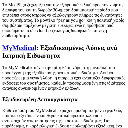
Το MediSign ξεχωρίζει για την εξαιρετικά φιλική προς τον χρήστη
διεπαφή του και τη δωρεάν 30-ήμερη δοκιμαστική περίοδο που
επιτρέπει στους ιατρούς να αξιολογήσουν πλήρως τις δυνατότητες
του συστήματος. Το μοντέλο "pay as you go" και η πολιτική χωρίς
συμβόλαια παρέχουν μέγιστη ευελιξία, ενώ η πρόσβαση από
οπουδήποτε μέσω cloud τεχνολογίας διασφαλίζει συνεχή
διαθεσιμότητα.
MyMedical
: Εξειδικευμένες Λύσεις ανά
Ιατρική Ειδικότητα
Το MyMedical κατέχει την τρίτη θέση χάρη στη μοναδική του
προσέγγιση της εξειδίκευσης ανά ιατρική ειδικότητα. Αντί να
προσφέρει μια γενική λύση, η εταιρεία έχει αναπτύξει διαφορετικές
εκδόσεις του συστήματος, καθεμία προσαρμοσμένη στις ιδιαίτερες
ανάγκες συγκεκριμένων ιατρικών κλάδων.
Εξειδικευμένη Λειτουργικότητα
Κάθε έκδοση του MyMedical περιέχει προσαρμοσμένα εργαλεία,
πρότυπα εξετάσεων και θεραπευτικά πρωτόκολλα που
αντιστοιχούν στις απαιτήσεις της εκάστοτε ειδικότητας. Για
παράδειγμα, η καρδιολογική έκδοση περιλαμβάνει εξειδικευμένα